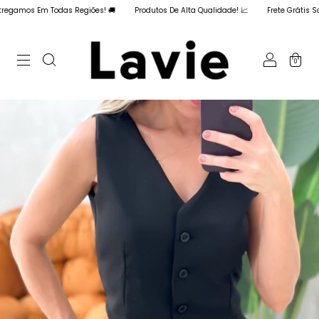
 Todas Regiões! 🚚
Produtos De Alta Qualidade! 📈
Frete Grátis Somente Hoje
0