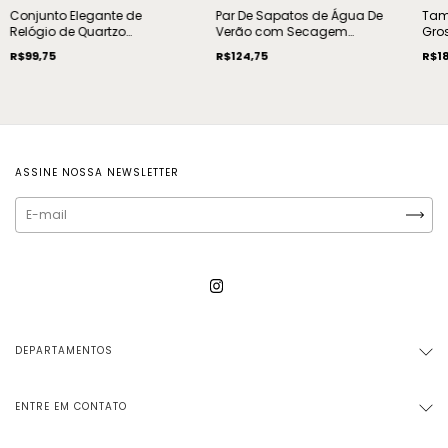
Conjunto Elegante de
Par De Sapatos de Água De
Tam
Relógio de Quartzo
Verão com Secagem
Gro
Feminino Quadrado com
Rápida
R$99,75
R$124,75
R$18
Pulseira de Aço Inoxidável
ASSINE NOSSA NEWSLETTER
DEPARTAMENTOS
ENTRE EM CONTATO