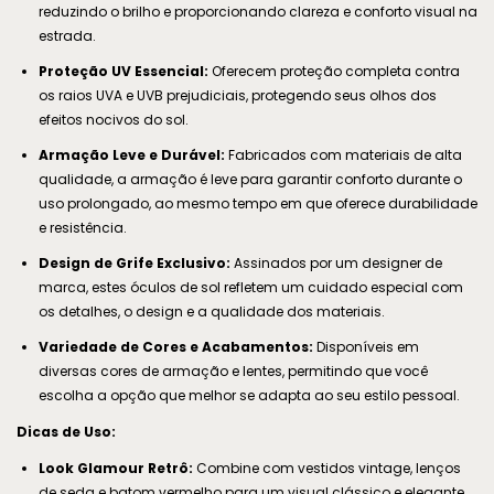
reduzindo o brilho e proporcionando clareza e conforto visual na
estrada.
Proteção UV Essencial:
Oferecem proteção completa contra
os raios UVA e UVB prejudiciais, protegendo seus olhos dos
efeitos nocivos do sol.
Armação Leve e Durável:
Fabricados com materiais de alta
qualidade, a armação é leve para garantir conforto durante o
uso prolongado, ao mesmo tempo em que oferece durabilidade
e resistência.
Design de Grife Exclusivo:
Assinados por um designer de
marca, estes óculos de sol refletem um cuidado especial com
os detalhes, o design e a qualidade dos materiais.
Variedade de Cores e Acabamentos:
Disponíveis em
diversas cores de armação e lentes, permitindo que você
escolha a opção que melhor se adapta ao seu estilo pessoal.
Dicas de Uso:
Look Glamour Retrô:
Combine com vestidos vintage, lenços
de seda e batom vermelho para um visual clássico e elegante.