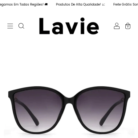
amos Em Todas Regiões! 🚚
Produtos De Alta Qualidade! 📈
Frete Grátis Somen
0