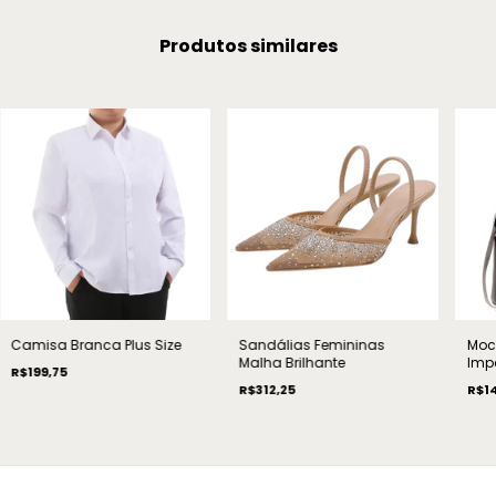
Produtos similares
Camisa Branca Plus Size
Sandálias Femininas
Moch
Malha Brilhante
Imp
R$199,75
R$312,25
R$14