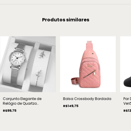
Produtos similares
Conjunto Elegante de
Bolsa Crossbody Bordada
Par
Relógio de Quartzo
Ver
R$149,75
Feminino com Pulseira de
Ráp
R$99,75
R$12
Malha de Aço